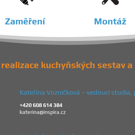
Zaměření
Montáž
realizace kuchyňských sestav a 
Kateřina Vozničková – vedoucí studia, 
+420 608 614 384
katerina@inspira.cz