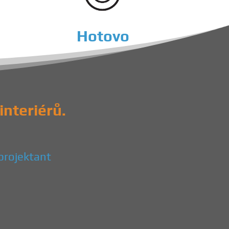
Hotovo
interiérů.
projektant